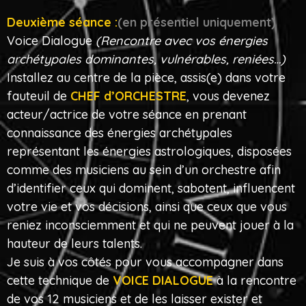
Deuxième séance :
(en présentiel uniquement)
Voice Dialogue
(Rencontre avec vos énergies
archétypales dominantes, vulnérables, reniées…)
Installez au centre de la pièce, assis(e) dans votre
fauteuil de
CHEF d’ORCHESTRE
, vous devenez
acteur/actrice de votre séance en prenant
connaissance des énergies archétypales
représentant les énergies astrologiques, disposées
comme des musiciens au sein d’un orchestre afin
d’identifier ceux qui dominent, sabotent, influencent
votre vie et vos décisions, ainsi que ceux que vous
reniez inconsciemment et qui ne peuvent jouer à la
hauteur de leurs talents.
Je suis à vos côtés pour vous accompagner dans
cette technique de
VOICE DIALOGUE
à la rencontre
de vos 12 musiciens et de les laisser exister et