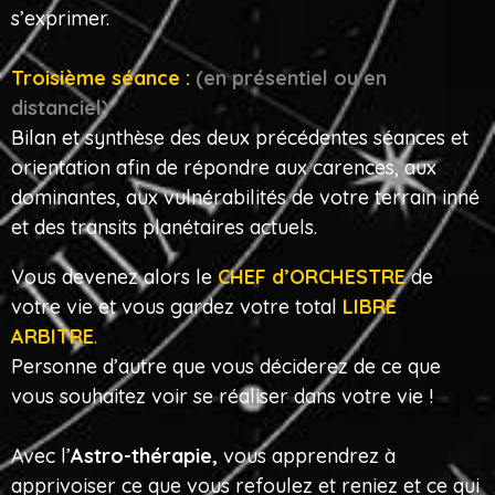
s’exprimer.
Troisième séance :
(en présentiel ou en
distanciel)
Bilan et synthèse des deux précédentes séances et
orientation afin de répondre aux carences, aux
dominantes, aux vulnérabilités de votre terrain inné
et des transits planétaires actuels.
Vous devenez alors le
CHEF d’ORCHESTRE
de
votre vie et vous gardez votre total
LIBRE
ARBITRE
.
Personne d’autre que vous déciderez de ce que
vous souhaitez voir se réaliser dans votre vie !
Avec l’
Astro-thérapie,
vous apprendrez à
apprivoiser ce que vous refoulez et reniez et ce qui