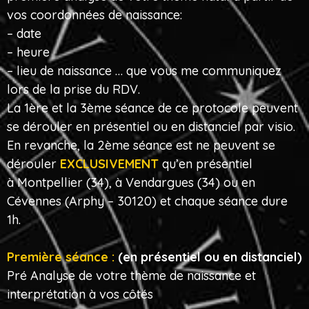
vos coordonnées de naissance:
– date
– heure
– lieu de naissance … que vous me communiquez
lors de la prise du RDV.
La 1ère et la 3ème séance de ce protocole peuvent
se dérouler en présentiel ou en distanciel par visio.
En revanche, la 2ème séance est ne peuvent se
dérouler
EXCLUSIVEMENT
qu’en présentiel
à Montpellier (34), à Vendargues (34) ou en
Cévennes (Arphy – 30120) et chaque séance dure
1h.
Première séance :
(en présentiel ou en distanciel)
Pré Analyse de votre thème de naissance et
interprétation à vos côtés