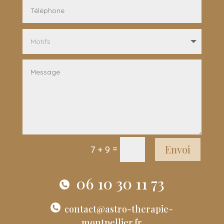
Envoi
=
7 + 9
06 10 30 11 73
contact@astro-therapie-
montpellier.fr